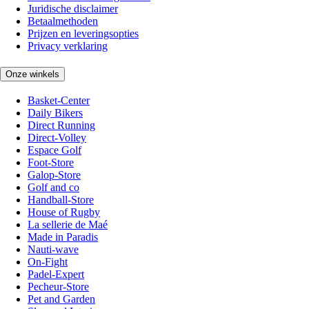
Juridische disclaimer
Betaalmethoden
Prijzen en leveringsopties
Privacy verklaring
Onze winkels
Basket-Center
Daily Bikers
Direct Running
Direct-Volley
Espace Golf
Foot-Store
Galop-Store
Golf and co
Handball-Store
House of Rugby
La sellerie de Maé
Made in Paradis
Nauti-wave
On-Fight
Padel-Expert
Pecheur-Store
Pet and Garden