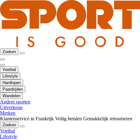
Zoeken
Voetbal
Lifestyle
Hardlopen
Paardrijden
Wandelen
Andere sporten
Uitverkoop
Merken
Klantenservice in Frankrijk
Veilig betalen
Gemakkelijk retourneren
Zoeken
Voetbal
Lifestyle