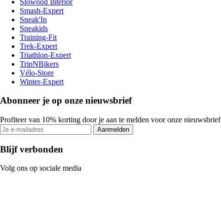
Slowood Interior
Smash-Expert
Sneak'In
Sneakids
Training-Fit
Trek-Expert
Triathlon-Expert
TripNBikers
Vélo-Store
Winter-Expert
Abonneer je op onze nieuwsbrief
Profiteer van 10% korting door je aan te melden voor onze nieuwsbrief
Aanmelden
Blijf verbonden
Volg ons op sociale media