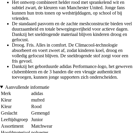
Het ontwerp combineert helder rood met sprankelend wit en
subtiel zwart, de kleuren van Manchester United. Jonge fans
kunnen hun trots tonen op wedstrijddagen, op school of bij
vrienden.
De standaard pasvorm en de zachte meshconstructie bieden veel
duurzaamheid en totale bewegingsvrijheid voor actieve dagen.
Dankzij het sneldrogende materiaal blijven kinderen droog en
gefocust.
Droog. Fris. Alles in comfort. De Climacool-technologie
absorbeert en voert zweet af, zodat kinderen koel, droog en
volledig gefocust blijven. De sneldrogende stof zorgt voor een
fris gevoel.
Dankzij het geborduurde adidas Performance-logo, het geweven
clubembleem en de 3 banden die een vleugje authenticiteit
toevoegen, kunnen jonge supporters zich onderscheiden.
Aanvullende informatie
Merk
adidas
Kleur
mufred
Kleur
Rood
Geslacht
Gemengd
Leeftijdsgroep
Junior
Assortiment
Matchwear
Hoofdmateriaal
polyester