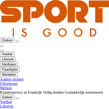
Zoeken
Voetbal
Lifestyle
Hardlopen
Paardrijden
Wandelen
Andere sporten
Uitverkoop
Merken
Klantenservice in Frankrijk
Veilig betalen
Gemakkelijk retourneren
Zoeken
Voetbal
Lifestyle