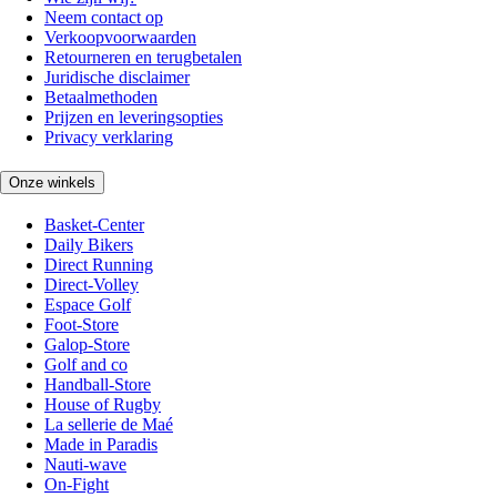
Neem contact op
Verkoopvoorwaarden
Retourneren en terugbetalen
Juridische disclaimer
Betaalmethoden
Prijzen en leveringsopties
Privacy verklaring
Onze winkels
Basket-Center
Daily Bikers
Direct Running
Direct-Volley
Espace Golf
Foot-Store
Galop-Store
Golf and co
Handball-Store
House of Rugby
La sellerie de Maé
Made in Paradis
Nauti-wave
On-Fight