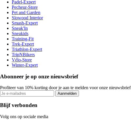
Padel-Expert
Pecheur-Store
Pet and Garden
Slowood Interior
Smash-Expert
Sneak'In
Sneakids
Training-Fit
Trek-Expert
Triathlon-Expert
TripNBikers
Vélo-Store
Winter-Expert
Abonneer je op onze nieuwsbrief
Profiteer van 10% korting door je aan te melden voor onze nieuwsbrief
Aanmelden
Blijf verbonden
Volg ons op sociale media