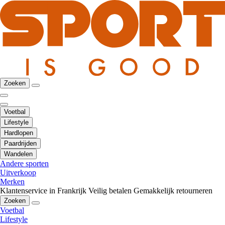
Zoeken
Voetbal
Lifestyle
Hardlopen
Paardrijden
Wandelen
Andere sporten
Uitverkoop
Merken
Klantenservice in Frankrijk
Veilig betalen
Gemakkelijk retourneren
Zoeken
Voetbal
Lifestyle