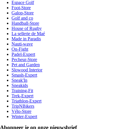
Espace Golf
Foot-Store
Galop-Store
Golf and co
Handball-Store
House of Rugby
La sellerie de Maé
Made in Paradis
Nauti-wave
On-Fight
Padel-Expert
Pecheur-Store
Pet and Garden
Slowood Interior
Smash-Expert
Sneak'In
Sneakids
Training-Fit
Trek-Expert
Triathlon-Expert
TripNBikers
Vélo-Store
Winter-Expert
Abonneer je op onze nieuwsbrief