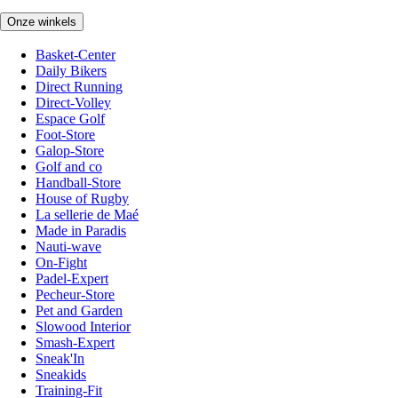
Onze winkels
Basket-Center
Daily Bikers
Direct Running
Direct-Volley
Espace Golf
Foot-Store
Galop-Store
Golf and co
Handball-Store
House of Rugby
La sellerie de Maé
Made in Paradis
Nauti-wave
On-Fight
Padel-Expert
Pecheur-Store
Pet and Garden
Slowood Interior
Smash-Expert
Sneak'In
Sneakids
Training-Fit