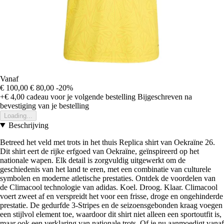
Vanaf
€ 100,00
€ 80,00
-20%
+€ 4,00
cadeau voor je volgende bestelling
Bijgeschreven na
bevestiging van je bestelling
Loading...
Beschrijving
Betreed het veld met trots in het thuis Replica shirt van Oekraïne 26.
Dit shirt eert de rijke erfgoed van Oekraïne, geïnspireerd op het
nationale wapen. Elk detail is zorgvuldig uitgewerkt om de
geschiedenis van het land te eren, met een combinatie van culturele
symbolen en moderne atletische prestaties. Ontdek de voordelen van
de Climacool technologie van adidas. Koel. Droog. Klaar. Climacool
voert zweet af en verspreidt het voor een frisse, droge en ongehinderde
prestatie. De gedurfde 3-Stripes en de seizoensgebonden kraag voegen
een stijlvol element toe, waardoor dit shirt niet alleen een sportoutfit is,
maar ook een verklaring van nationale trots. Of je nu aanmoedigt vanaf