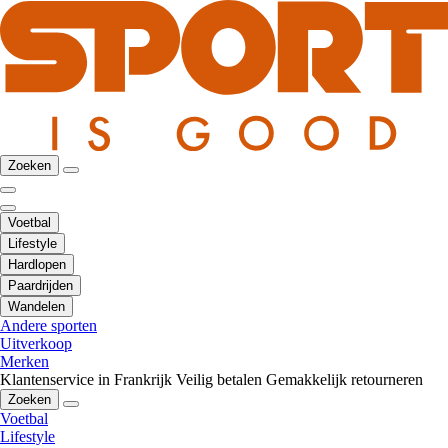
Zoeken
Voetbal
Lifestyle
Hardlopen
Paardrijden
Wandelen
Andere sporten
Uitverkoop
Merken
Klantenservice in Frankrijk
Veilig betalen
Gemakkelijk retourneren
Zoeken
Voetbal
Lifestyle