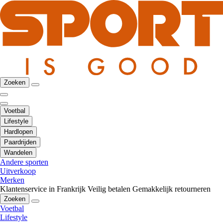
Zoeken
Voetbal
Lifestyle
Hardlopen
Paardrijden
Wandelen
Andere sporten
Uitverkoop
Merken
Klantenservice in Frankrijk
Veilig betalen
Gemakkelijk retourneren
Zoeken
Voetbal
Lifestyle