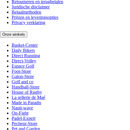
Retourneren en terugbetalen
Juridische disclaimer
Betaalmethoden
Prijzen en leveringsopties
Privacy verklaring
Onze winkels
Basket-Center
Daily Bikers
Direct Running
Direct-Volley
Espace Golf
Foot-Store
Galop-Store
Golf and co
Handball-Store
House of Rugby
La sellerie de Maé
Made in Paradis
Nauti-wave
On-Fight
Padel-Expert
Pecheur-Store
Pet and Garden