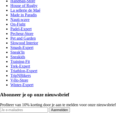
Handball-Store
House of Rugby
La sellerie de Maé
Made in Paradis
Nauti-wave
On-Fight
Padel-Expert
Pecheur-Store
Pet and Garden
Slowood Interior
Smash-Expert
Sneak'In
Sneakids
Training-Fit
Trek-Expert
Triathlon-Expert
TripNBikers
Vélo-Store
Winter-Expert
Abonneer je op onze nieuwsbrief
Profiteer van 10% korting door je aan te melden voor onze nieuwsbrief
Aanmelden