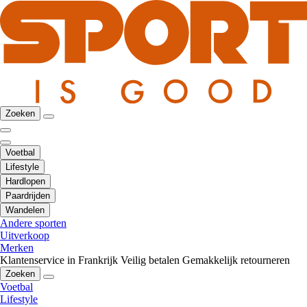
Zoeken
Voetbal
Lifestyle
Hardlopen
Paardrijden
Wandelen
Andere sporten
Uitverkoop
Merken
Klantenservice in Frankrijk
Veilig betalen
Gemakkelijk retourneren
Zoeken
Voetbal
Lifestyle