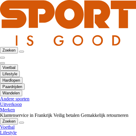
Zoeken
Voetbal
Lifestyle
Hardlopen
Paardrijden
Wandelen
Andere sporten
Uitverkoop
Merken
Klantenservice in Frankrijk
Veilig betalen
Gemakkelijk retourneren
Zoeken
Voetbal
Lifestyle