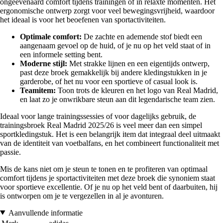
ongeëvenaard comfort tijdens trainingen of in relaxte momenten. Het
ergonomische ontwerp zorgt voor veel bewegingsvrijheid, waardoor
het ideaal is voor het beoefenen van sportactiviteiten.
Optimale comfort:
De zachte en ademende stof biedt een
aangenaam gevoel op de huid, of je nu op het veld staat of in
een informele setting bent.
Moderne stijl:
Met strakke lijnen en een eigentijds ontwerp,
past deze broek gemakkelijk bij andere kledingstukken in je
garderobe, of het nu voor een sportieve of casual look is.
Teamitem:
Toon trots de kleuren en het logo van Real Madrid,
en laat zo je onwrikbare steun aan dit legendarische team zien.
Ideaal voor lange trainingssessies of voor dagelijks gebruik, de
trainingsbroek Real Madrid 2025/26 is veel meer dan een simpel
sportkledingstuk. Het is een belangrijk item dat integraal deel uitmaakt
van de identiteit van voetbalfans, en het combineert functionaliteit met
passie.
Mis de kans niet om je steun te tonen en te profiteren van optimaal
comfort tijdens je sportactiviteiten met deze broek die synoniem staat
voor sportieve excellentie. Of je nu op het veld bent of daarbuiten, hij
is ontworpen om je te vergezellen in al je avonturen.
Aanvullende informatie