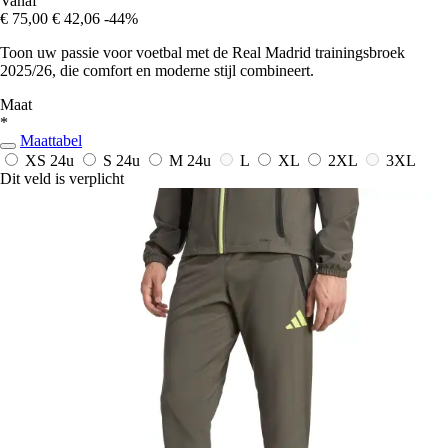
Vanaf
€ 75,00
€ 42,06
-44%
Toon uw passie voor voetbal met de Real Madrid trainingsbroek
2025/26, die comfort en moderne stijl combineert.
Maat
*
Maattabel
XS
24u
S
24u
M
24u
L
XL
2XL
3XL
Dit veld is verplicht