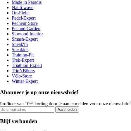
Made in Paradis
Nauti-wave
On-Fight
Padel-Expert
Pecheur-Store
Pet and Garden
Slowood Interior
Smash-Expert
Sneak'In
Sneakids
Training-Fit
Trek-Expert
Triathlon-Expert
TripNBikers
Vélo-Store
Winter-Expert
Abonneer je op onze nieuwsbrief
Profiteer van 10% korting door je aan te melden voor onze nieuwsbrief
Aanmelden
Blijf verbonden