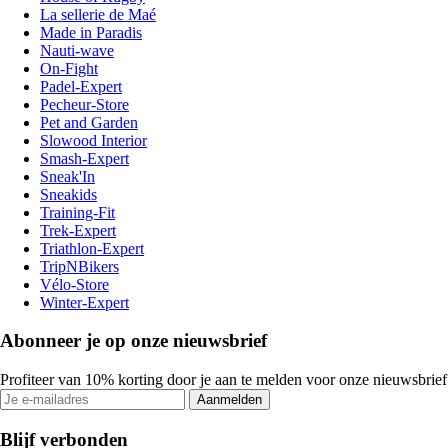
La sellerie de Maé
Made in Paradis
Nauti-wave
On-Fight
Padel-Expert
Pecheur-Store
Pet and Garden
Slowood Interior
Smash-Expert
Sneak'In
Sneakids
Training-Fit
Trek-Expert
Triathlon-Expert
TripNBikers
Vélo-Store
Winter-Expert
Abonneer je op onze nieuwsbrief
Profiteer van 10% korting door je aan te melden voor onze nieuwsbrief
Aanmelden
Blijf verbonden