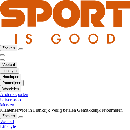
Zoeken
Voetbal
Lifestyle
Hardlopen
Paardrijden
Wandelen
Andere sporten
Uitverkoop
Merken
Klantenservice in Frankrijk
Veilig betalen
Gemakkelijk retourneren
Zoeken
Voetbal
Lifestyle