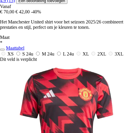
4.9 (15)
Een beoordeling toevoegen
Vanaf
€ 70,00
€ 42,00
-40%
Het Manchester United shirt voor het seizoen 2025/26 combineert
prestaties en stijl, perfect om je kleuren te tonen.
Maat
*
Maattabel
XS
S
24u
M
24u
L
24u
XL
2XL
3XL
Dit veld is verplicht