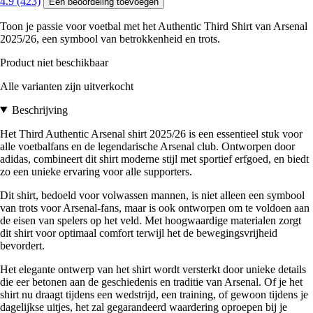
4.9 (423)
Een beoordeling toevoegen
Toon je passie voor voetbal met het Authentic Third Shirt van Arsenal
2025/26, een symbool van betrokkenheid en trots.
Product niet beschikbaar
Alle varianten zijn uitverkocht
Beschrijving
Het Third Authentic Arsenal shirt 2025/26 is een essentieel stuk voor
alle voetbalfans en de legendarische Arsenal club. Ontworpen door
adidas, combineert dit shirt moderne stijl met sportief erfgoed, en biedt
zo een unieke ervaring voor alle supporters.
Dit shirt, bedoeld voor volwassen mannen, is niet alleen een symbool
van trots voor Arsenal-fans, maar is ook ontworpen om te voldoen aan
de eisen van spelers op het veld. Met hoogwaardige materialen zorgt
dit shirt voor optimaal comfort terwijl het de bewegingsvrijheid
bevordert.
Het elegante ontwerp van het shirt wordt versterkt door unieke details
die eer betonen aan de geschiedenis en traditie van Arsenal. Of je het
shirt nu draagt tijdens een wedstrijd, een training, of gewoon tijdens je
dagelijkse uitjes, het zal gegarandeerd waardering oproepen bij je