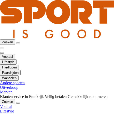
Zoeken
Voetbal
Lifestyle
Hardlopen
Paardrijden
Wandelen
Andere sporten
Uitverkoop
Merken
Klantenservice in Frankrijk
Veilig betalen
Gemakkelijk retourneren
Zoeken
Voetbal
Lifestyle