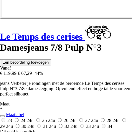
Le Temps des cerises
Damesjeans 7/8 Pulp N°3
Een beoordeling toevoegen
Vanaf
€ 119,99
€ 67,29
-44%
jeans Verbeter je rondingen met de beroemde Le Temps des cerises
Pulp N°3 7/8e dameslegging. Opvullend effect en hoge taille voor een
perfect silhouet.
Maat
*
Maattabel
23
24
24u
25
24u
26
24u
27
24u
28
24u
29
24u
30
24u
31
24u
32
24u
33
24u
34
Dit veld is verplicht