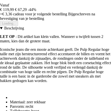
Vanaf
€ 119,99
€ 67,29
-44%
+€ 3,36
cadeau voor je volgende bestelling
Bijgeschreven na
bevestiging van je bestelling
Loading...
Beschrijving
LET OP
: Dit artikel kan klein vallen. Wanneer u twijfelt tussen 2
maten, kies dan de grotere maat.
Iconische jeans die een mooie achterkant geeft. De Pulp Regular hoge
taille met zijn herstructurerend effect accentueert de billen en vormt het
achterwerk dankzij de zijnaadjes, de rondingen onder de tailleband en
de ideaal geplaatste zakken. Het hoge blok biedt een corsetachtig effect
rond de taille. De silhouette wordt verfijnd en verlengd dankzij de
combinatie van hoge taille en rechte pijpen. De Pulp Regular hoge
taille is een basic in de garderobe die zowel met sneakers als met
hakken gedragen kan worden.
Materiaal: zeer rekbaar
Pasvorm: recht
Taillehoogte: hoog