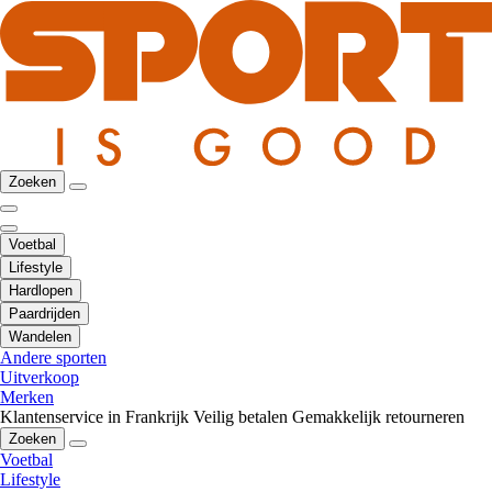
Zoeken
Voetbal
Lifestyle
Hardlopen
Paardrijden
Wandelen
Andere sporten
Uitverkoop
Merken
Klantenservice in Frankrijk
Veilig betalen
Gemakkelijk retourneren
Zoeken
Voetbal
Lifestyle