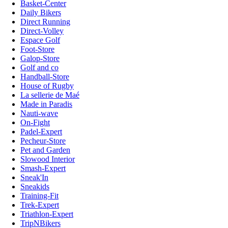
Basket-Center
Daily Bikers
Direct Running
Direct-Volley
Espace Golf
Foot-Store
Galop-Store
Golf and co
Handball-Store
House of Rugby
La sellerie de Maé
Made in Paradis
Nauti-wave
On-Fight
Padel-Expert
Pecheur-Store
Pet and Garden
Slowood Interior
Smash-Expert
Sneak'In
Sneakids
Training-Fit
Trek-Expert
Triathlon-Expert
TripNBikers