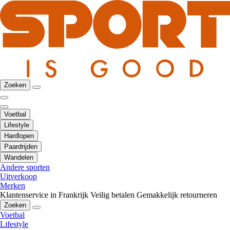
Zoeken
Voetbal
Lifestyle
Hardlopen
Paardrijden
Wandelen
Andere sporten
Uitverkoop
Merken
Klantenservice in Frankrijk
Veilig betalen
Gemakkelijk retourneren
Zoeken
Voetbal
Lifestyle