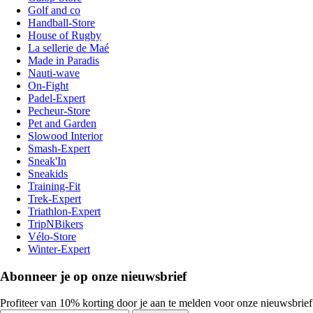
Golf and co
Handball-Store
House of Rugby
La sellerie de Maé
Made in Paradis
Nauti-wave
On-Fight
Padel-Expert
Pecheur-Store
Pet and Garden
Slowood Interior
Smash-Expert
Sneak'In
Sneakids
Training-Fit
Trek-Expert
Triathlon-Expert
TripNBikers
Vélo-Store
Winter-Expert
Abonneer je op onze nieuwsbrief
Profiteer van 10% korting door je aan te melden voor onze nieuwsbrief