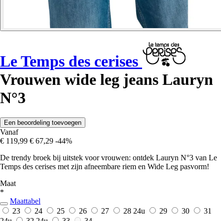
Le Temps des cerises
Vrouwen wide leg jeans Lauryn
N°3
Een beoordeling toevoegen
Vanaf
€ 119,99
€ 67,29
-44%
De trendy broek bij uitstek voor vrouwen: ontdek Lauryn N°3 van Le
Temps des cerises met zijn afneembare riem en Wide Leg pasvorm!
Maat
*
Maattabel
23
24
25
26
27
28
24u
29
30
31
24u
32
24u
33
34