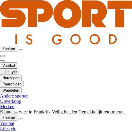
Zoeken
Voetbal
Lifestyle
Hardlopen
Paardrijden
Wandelen
Andere sporten
Uitverkoop
Merken
Klantenservice in Frankrijk
Veilig betalen
Gemakkelijk retourneren
Zoeken
Voetbal
Lifestyle