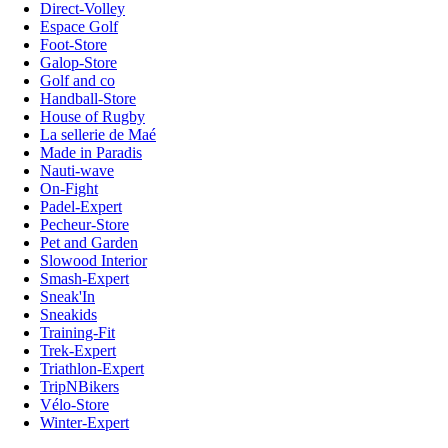
Direct-Volley
Espace Golf
Foot-Store
Galop-Store
Golf and co
Handball-Store
House of Rugby
La sellerie de Maé
Made in Paradis
Nauti-wave
On-Fight
Padel-Expert
Pecheur-Store
Pet and Garden
Slowood Interior
Smash-Expert
Sneak'In
Sneakids
Training-Fit
Trek-Expert
Triathlon-Expert
TripNBikers
Vélo-Store
Winter-Expert