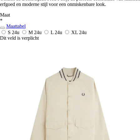
erfgoed en moderne stijl voor een onmiskenbare look.
Maat
*
Maattabel
S
24u
M
24u
L
24u
XL
24u
Dit veld is verplicht