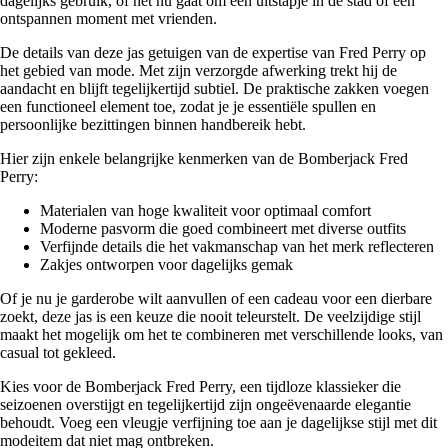
dagelijks gebruik, of het nu gaat om een uitstapje in de stad of een
ontspannen moment met vrienden.
De details van deze jas getuigen van de expertise van Fred Perry op
het gebied van mode. Met zijn verzorgde afwerking trekt hij de
aandacht en blijft tegelijkertijd subtiel. De praktische zakken voegen
een functioneel element toe, zodat je je essentiële spullen en
persoonlijke bezittingen binnen handbereik hebt.
Hier zijn enkele belangrijke kenmerken van de Bomberjack Fred
Perry:
Materialen van hoge kwaliteit voor optimaal comfort
Moderne pasvorm die goed combineert met diverse outfits
Verfijnde details die het vakmanschap van het merk reflecteren
Zakjes ontworpen voor dagelijks gemak
Of je nu je garderobe wilt aanvullen of een cadeau voor een dierbare
zoekt, deze jas is een keuze die nooit teleurstelt. De veelzijdige stijl
maakt het mogelijk om het te combineren met verschillende looks, van
casual tot gekleed.
Kies voor de Bomberjack Fred Perry, een tijdloze klassieker die
seizoenen overstijgt en tegelijkertijd zijn ongeëvenaarde elegantie
behoudt. Voeg een vleugje verfijning toe aan je dagelijkse stijl met dit
modeitem dat niet mag ontbreken.