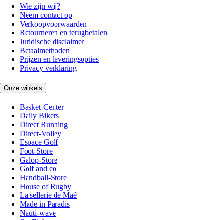
Wie zijn wij?
Neem contact op
Verkoopvoorwaarden
Retourneren en terugbetalen
Juridische disclaimer
Betaalmethoden
Prijzen en leveringsopties
Privacy verklaring
Onze winkels
Basket-Center
Daily Bikers
Direct Running
Direct-Volley
Espace Golf
Foot-Store
Galop-Store
Golf and co
Handball-Store
House of Rugby
La sellerie de Maé
Made in Paradis
Nauti-wave