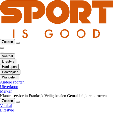
Zoeken
Voetbal
Lifestyle
Hardlopen
Paardrijden
Wandelen
Andere sporten
Uitverkoop
Merken
Klantenservice in Frankrijk
Veilig betalen
Gemakkelijk retourneren
Zoeken
Voetbal
Lifestyle