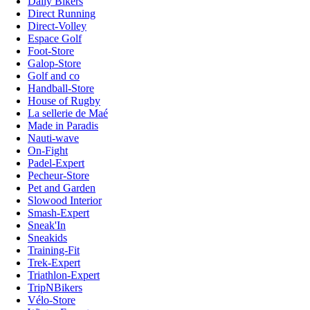
Daily Bikers
Direct Running
Direct-Volley
Espace Golf
Foot-Store
Galop-Store
Golf and co
Handball-Store
House of Rugby
La sellerie de Maé
Made in Paradis
Nauti-wave
On-Fight
Padel-Expert
Pecheur-Store
Pet and Garden
Slowood Interior
Smash-Expert
Sneak'In
Sneakids
Training-Fit
Trek-Expert
Triathlon-Expert
TripNBikers
Vélo-Store