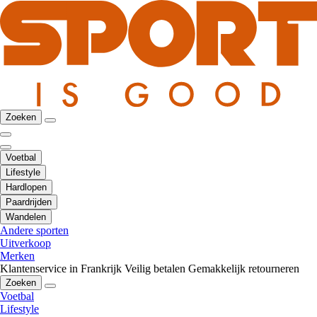
Zoeken
Voetbal
Lifestyle
Hardlopen
Paardrijden
Wandelen
Andere sporten
Uitverkoop
Merken
Klantenservice in Frankrijk
Veilig betalen
Gemakkelijk retourneren
Zoeken
Voetbal
Lifestyle