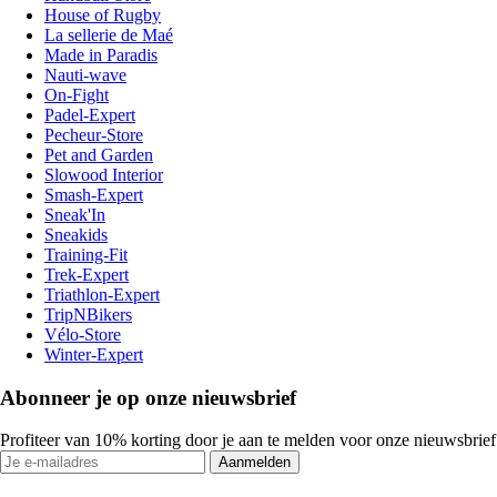
House of Rugby
La sellerie de Maé
Made in Paradis
Nauti-wave
On-Fight
Padel-Expert
Pecheur-Store
Pet and Garden
Slowood Interior
Smash-Expert
Sneak'In
Sneakids
Training-Fit
Trek-Expert
Triathlon-Expert
TripNBikers
Vélo-Store
Winter-Expert
Abonneer je op onze nieuwsbrief
Profiteer van 10% korting door je aan te melden voor onze nieuwsbrief
Aanmelden