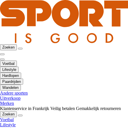
Zoeken
Voetbal
Lifestyle
Hardlopen
Paardrijden
Wandelen
Andere sporten
Uitverkoop
Merken
Klantenservice in Frankrijk
Veilig betalen
Gemakkelijk retourneren
Zoeken
Voetbal
Lifestyle