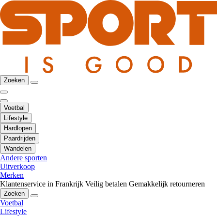
Zoeken
Voetbal
Lifestyle
Hardlopen
Paardrijden
Wandelen
Andere sporten
Uitverkoop
Merken
Klantenservice in Frankrijk
Veilig betalen
Gemakkelijk retourneren
Zoeken
Voetbal
Lifestyle