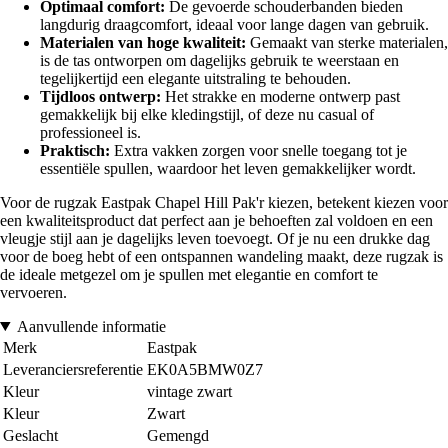
Optimaal comfort:
De gevoerde schouderbanden bieden
langdurig draagcomfort, ideaal voor lange dagen van gebruik.
Materialen van hoge kwaliteit:
Gemaakt van sterke materialen,
is de tas ontworpen om dagelijks gebruik te weerstaan en
tegelijkertijd een elegante uitstraling te behouden.
Tijdloos ontwerp:
Het strakke en moderne ontwerp past
gemakkelijk bij elke kledingstijl, of deze nu casual of
professioneel is.
Praktisch:
Extra vakken zorgen voor snelle toegang tot je
essentiële spullen, waardoor het leven gemakkelijker wordt.
Voor de rugzak Eastpak Chapel Hill Pak'r kiezen, betekent kiezen voor
een kwaliteitsproduct dat perfect aan je behoeften zal voldoen en een
vleugje stijl aan je dagelijks leven toevoegt. Of je nu een drukke dag
voor de boeg hebt of een ontspannen wandeling maakt, deze rugzak is
de ideale metgezel om je spullen met elegantie en comfort te
vervoeren.
Aanvullende informatie
Merk
Eastpak
Leveranciersreferentie
EK0A5BMW0Z7
Kleur
vintage zwart
Kleur
Zwart
Geslacht
Gemengd