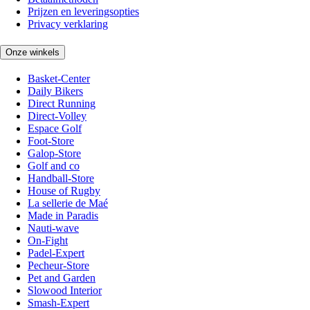
Prijzen en leveringsopties
Privacy verklaring
Onze winkels
Basket-Center
Daily Bikers
Direct Running
Direct-Volley
Espace Golf
Foot-Store
Galop-Store
Golf and co
Handball-Store
House of Rugby
La sellerie de Maé
Made in Paradis
Nauti-wave
On-Fight
Padel-Expert
Pecheur-Store
Pet and Garden
Slowood Interior
Smash-Expert