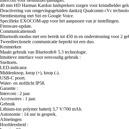
Intercom voor bestuurder-passagier.
40 mm HD Harman Kardon luidsprekers zorgen voor kristalhelder gelu
Deactivering van omgevingsgeluiden dankzij Qualcomm cVc technologie 
Stembesturing met Siri en Google Voice.
Specifieke EXOCOM-app voor het aanpassen van je instellingen.
Firmware-update.
Communicatiemodi
Bluetooth-modus met een bereik tot 450 m en ondersteuning voor 2 geb
Tweedirectionele communicatie beperkt tot een duo.
Kenmerken
Maakt gebruik van Bluetooth® 5.3 technologie.
Intuïtieve interface voor eenvoudig gebruik :
Sneltoets.
LED-indicator.
Middenknop, knop (+), knop (-).
USB-C poort.
Water- en stofdicht IP58.
Garantie :
Intercom : 2 jaar.
Accessoires : 1 jaar.
Gebruik
Lithium-ion polymer batterij 3,7 V/700 mAh.
Autonomie : 14 uur in gesprek.
Afmetingen
Hoofdeenheid :