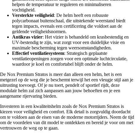
helpen de temperatuur te reguleren en minimaliseren
vochtigheid.
Versterkte veiligheid
: De helm heeft een robuuste
polycarbonaat buitenschaal, die uitstekende weerstand biedt
tegen impacts, evenals een certificering die voldoet aan de
geldende veiligheidsnormen.
Antikras vizier
: Het vizier is behandeld om krasbestendig en
UV-bestendig te zijn, wat zorgt voor een duidelijke visie en
maximale bescherming tegen weersomstandigheden.
Effectief ventilatiesysteem
: Strategisch geplaatste
ventilatieopeningen zorgen voor een optimale luchtcirculatie,
waardoor je koel en comfortabel blijft onder de helm.
De Nox Premium Stratos is meer dan alleen een helm, het is een
metgezel op de weg die je beschermt terwijl het een vleugje stijl aan je
uitrusting toevoegt. Of je nu toert, pendelt of sportief rijdt, deze
modulair helm zal zich aanpassen aan jouw behoeften en je een
aangename rijervaring bieden.
Investeren in een kwaliteitshelm zoals de Nox Premium Stratos is
kiezen voor veiligheid en comfort. Elk detail is zorgvuldig doordacht
om te voldoen aan de eisen van de moderne motorrijders. Neem de tijd
om de voordelen van dit model te ontdekken en bereid je voor om met
vertrouwen de weg op te gaan.