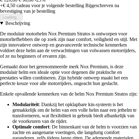
+€ 4,50
cadeau voor je volgende bestelling
Bijgeschreven na
bevestiging van je bestelling
Loading...
Beschrijving
De modulair motorhelm Nox Premium Stratos is ontworpen voor
motorliefhebbers die op zoek zijn naar comfort, veiligheid en stijl. Met
zijn innovatieve ontwerp en geavanceerde technische kenmerken
voldoet deze helm aan de verwachtingen van volwassen motorrijders,
of ze nu beginners of ervaren zijn.
Gemaakt door het gerenommeerde merk Nox Premium, is deze
modulair helm een ideale optie voor degenen die praktische en
prestaties willen combineren. Zijn hybride ontwerp maakt het een
perfecte keuze voor alle motorrijders, ongeacht hun geslacht.
Enkele opvallende kenmerken van de helm Nox Premium Stratos zijn:
Modulariteit
: Dankzij het opklapbare kin-systeem is het
gemakkelijk om de helm van een volle helm naar een jethelm te
transformeren, wat flexibiliteit in gebruik biedt afhankelijk van
de voorkeuren van de rijder.
Optimale comfort
: De binnenkant van de helm is voorzien van
zachte en aangename voeringen, die langdurig comfort
garanderen, zelfs tijdens lange ritten. De ademende materialen