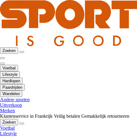
Zoeken
Voetbal
Lifestyle
Hardlopen
Paardrijden
Wandelen
Andere sporten
Uitverkoop
Merken
Klantenservice in Frankrijk
Veilig betalen
Gemakkelijk retourneren
Zoeken
Voetbal
Lifestyle