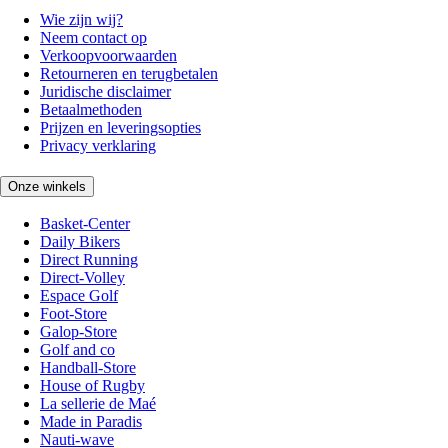
Wie zijn wij?
Neem contact op
Verkoopvoorwaarden
Retourneren en terugbetalen
Juridische disclaimer
Betaalmethoden
Prijzen en leveringsopties
Privacy verklaring
Onze winkels
Basket-Center
Daily Bikers
Direct Running
Direct-Volley
Espace Golf
Foot-Store
Galop-Store
Golf and co
Handball-Store
House of Rugby
La sellerie de Maé
Made in Paradis
Nauti-wave