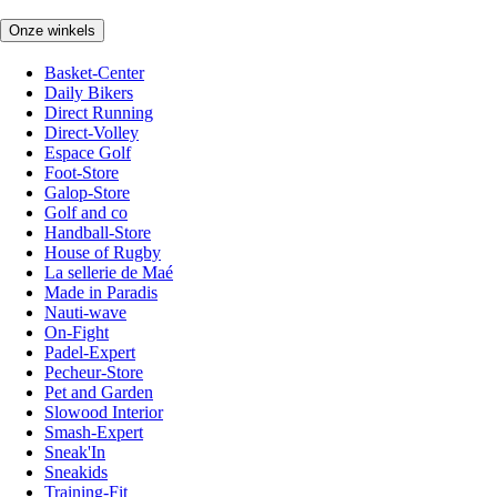
Onze winkels
Basket-Center
Daily Bikers
Direct Running
Direct-Volley
Espace Golf
Foot-Store
Galop-Store
Golf and co
Handball-Store
House of Rugby
La sellerie de Maé
Made in Paradis
Nauti-wave
On-Fight
Padel-Expert
Pecheur-Store
Pet and Garden
Slowood Interior
Smash-Expert
Sneak'In
Sneakids
Training-Fit