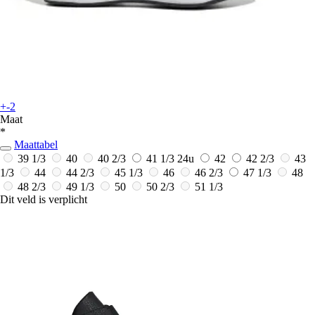
+-2
Maat
*
Maattabel
39 1/3
40
40 2/3
41 1/3
24u
42
42 2/3
43
1/3
44
44 2/3
45 1/3
46
46 2/3
47 1/3
48
48 2/3
49 1/3
50
50 2/3
51 1/3
Dit veld is verplicht