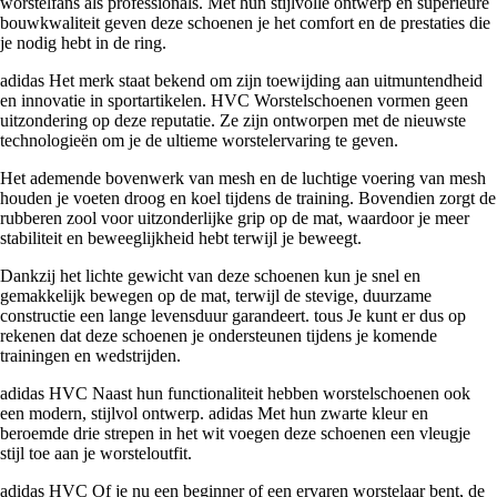
worstelfans als professionals. Met hun stijlvolle ontwerp en superieure
bouwkwaliteit geven deze schoenen je het comfort en de prestaties die
je nodig hebt in de ring.
adidas Het merk staat bekend om zijn toewijding aan uitmuntendheid
en innovatie in sportartikelen. HVC Worstelschoenen vormen geen
uitzondering op deze reputatie. Ze zijn ontworpen met de nieuwste
technologieën om je de ultieme worstelervaring te geven.
Het ademende bovenwerk van mesh en de luchtige voering van mesh
houden je voeten droog en koel tijdens de training. Bovendien zorgt de
rubberen zool voor uitzonderlijke grip op de mat, waardoor je meer
stabiliteit en beweeglijkheid hebt terwijl je beweegt.
Dankzij het lichte gewicht van deze schoenen kun je snel en
gemakkelijk bewegen op de mat, terwijl de stevige, duurzame
constructie een lange levensduur garandeert. tous Je kunt er dus op
rekenen dat deze schoenen je ondersteunen tijdens je komende
trainingen en wedstrijden.
adidas HVC Naast hun functionaliteit hebben worstelschoenen ook
een modern, stijlvol ontwerp. adidas Met hun zwarte kleur en
beroemde drie strepen in het wit voegen deze schoenen een vleugje
stijl toe aan je worsteloutfit.
adidas HVC Of je nu een beginner of een ervaren worstelaar bent, de