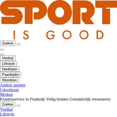
Zoeken
Voetbal
Lifestyle
Hardlopen
Paardrijden
Wandelen
Andere sporten
Uitverkoop
Merken
Klantenservice in Frankrijk
Veilig betalen
Gemakkelijk retourneren
Zoeken
Voetbal
Lifestyle