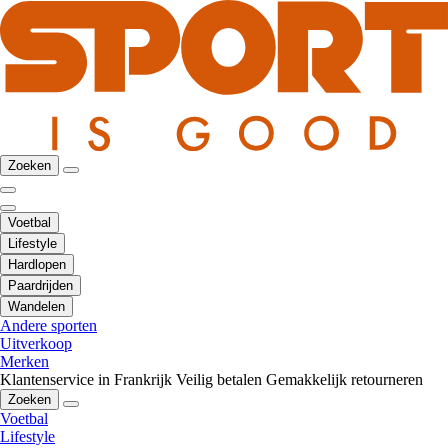
Zoeken
Voetbal
Lifestyle
Hardlopen
Paardrijden
Wandelen
Andere sporten
Uitverkoop
Merken
Klantenservice in Frankrijk
Veilig betalen
Gemakkelijk retourneren
Zoeken
Voetbal
Lifestyle