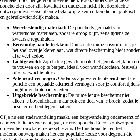
Gemaakt door het gerenommeerde merk Edco, onderscheidt deze
poncho zich door zijn kwaliteit en duurzaamheid. Het doordachte
ontwerp omvat verschillende belangrijke kenmerken die het praktisch
en gebruiksvriendelijk maken.
Weerbestendig materiaal:
De poncho is gemaakt van
waterdichte materialen, zodat je droog blijft, zelfs tijdens de
zwaarste regenbuien.
Eenvoudig aan te trekken:
Dankzij de ruime pasvorm trek je
het snel over je kleren aan, wat directe bescherming biedt zonder
al te veel gedoe.
Lichtgewicht:
Zijn lichte gewicht maakt het gemakkelijk om op
te vouwen en op te bergen, ideaal voor wandeltochten, festivals
of onverwachte uitjes.
Ademend vermogen:
Ondanks zijn waterdichte aard biedt de
poncho een bepaalde ademend vermogen voor je comfort tijdens
langdurige buitenactiviteiten.
Uitgebreide bescherming:
De ruime lengte beschermt niet
alleen je bovenlichaam maar ook een deel van je broek, zodat je
beschermd bent tegen spatten.
Of je nu een stadswandeling maakt, een bergwandeling onderneemt of
naar een buitenevenement gaat, de regenponcho Edco is ontworpen
om een betrouwbare metgezel te zijn. De functionaliteit en het
moderne ontwerp maken het een populaire keuze voor degenen die
flexibiliteit nodig hebben met veranderlijk weer.