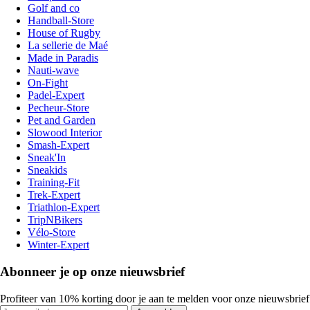
Golf and co
Handball-Store
House of Rugby
La sellerie de Maé
Made in Paradis
Nauti-wave
On-Fight
Padel-Expert
Pecheur-Store
Pet and Garden
Slowood Interior
Smash-Expert
Sneak'In
Sneakids
Training-Fit
Trek-Expert
Triathlon-Expert
TripNBikers
Vélo-Store
Winter-Expert
Abonneer je op onze nieuwsbrief
Profiteer van 10% korting door je aan te melden voor onze nieuwsbrief