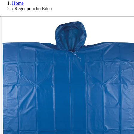
Home
/
Regenponcho Edco