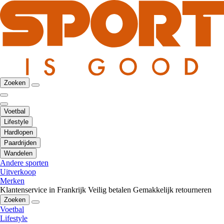
Zoeken
Voetbal
Lifestyle
Hardlopen
Paardrijden
Wandelen
Andere sporten
Uitverkoop
Merken
Klantenservice in Frankrijk
Veilig betalen
Gemakkelijk retourneren
Zoeken
Voetbal
Lifestyle