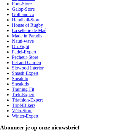
Foot-Store
Galop-Store
Golf and co
Handball-Store
House of Rugby
La sellerie de Maé
Made in Paradis
Nauti-wave
On-Fight
Padel-Expert
Pecheur-Store
Pet and Garden
Slowood Interior
Smash-Expert
Sneak'In
Sneakids
Training-Fit
Trek-Expert
Triathlon-Expert
TripNBikers
Vélo-Store
Winter-Expert
Abonneer je op onze nieuwsbrief