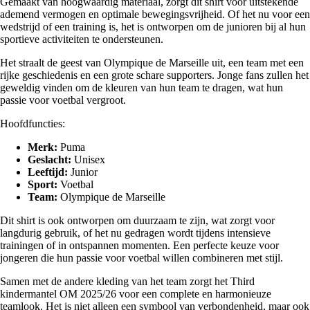
Gemaakt van hoogwaardig materiaal, zorgt dit shirt voor uitstekende
ademend vermogen en optimale bewegingsvrijheid. Of het nu voor een
wedstrijd of een training is, het is ontworpen om de junioren bij al hun
sportieve activiteiten te ondersteunen.
Het straalt de geest van Olympique de Marseille uit, een team met een
rijke geschiedenis en een grote schare supporters. Jonge fans zullen het
geweldig vinden om de kleuren van hun team te dragen, wat hun
passie voor voetbal vergroot.
Hoofdfuncties:
Merk:
Puma
Geslacht:
Unisex
Leeftijd:
Junior
Sport:
Voetbal
Team:
Olympique de Marseille
Dit shirt is ook ontworpen om duurzaam te zijn, wat zorgt voor
langdurig gebruik, of het nu gedragen wordt tijdens intensieve
trainingen of in ontspannen momenten. Een perfecte keuze voor
jongeren die hun passie voor voetbal willen combineren met stijl.
Samen met de andere kleding van het team zorgt het Third
kindermantel OM 2025/26 voor een complete en harmonieuze
teamlook. Het is niet alleen een symbool van verbondenheid, maar ook