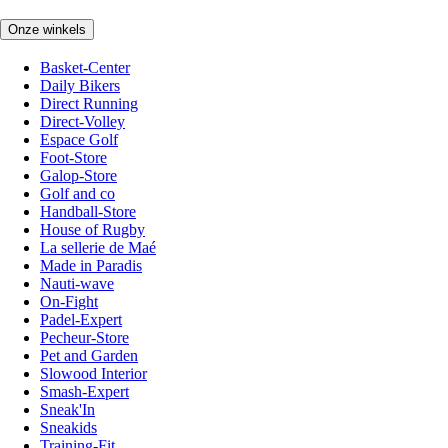
Onze winkels
Basket-Center
Daily Bikers
Direct Running
Direct-Volley
Espace Golf
Foot-Store
Galop-Store
Golf and co
Handball-Store
House of Rugby
La sellerie de Maé
Made in Paradis
Nauti-wave
On-Fight
Padel-Expert
Pecheur-Store
Pet and Garden
Slowood Interior
Smash-Expert
Sneak'In
Sneakids
Training-Fit