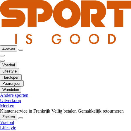
Zoeken
Voetbal
Lifestyle
Hardlopen
Paardrijden
Wandelen
Andere sporten
Uitverkoop
Merken
Klantenservice in Frankrijk
Veilig betalen
Gemakkelijk retourneren
Zoeken
Voetbal
Lifestyle