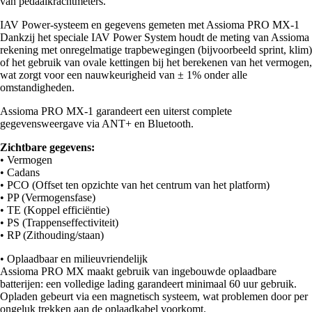
van pedaalkrachtmeters.
IAV Power-systeem en gegevens gemeten met Assioma PRO MX-1
Dankzij het speciale IAV Power System houdt de meting van Assioma
rekening met onregelmatige trapbewegingen (bijvoorbeeld sprint, klim)
of het gebruik van ovale kettingen bij het berekenen van het vermogen,
wat zorgt voor een nauwkeurigheid van ± 1% onder alle
omstandigheden.
Assioma PRO MX-1 garandeert een uiterst complete
gegevensweergave via ANT+ en Bluetooth.
Zichtbare gegevens:
• Vermogen
• Cadans
• PCO (Offset ten opzichte van het centrum van het platform)
• PP (Vermogensfase)
• TE (Koppel efficiëntie)
• PS (Trappenseffectiviteit)
• RP (Zithouding/staan)
• Oplaadbaar en milieuvriendelijk
Assioma PRO MX maakt gebruik van ingebouwde oplaadbare
batterijen: een volledige lading garandeert minimaal 60 uur gebruik.
Opladen gebeurt via een magnetisch systeem, wat problemen door per
ongeluk trekken aan de oplaadkabel voorkomt.