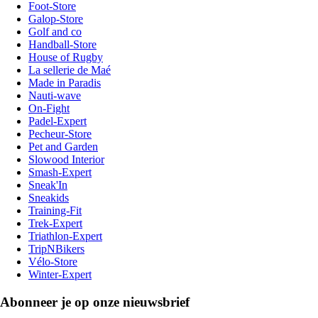
Foot-Store
Galop-Store
Golf and co
Handball-Store
House of Rugby
La sellerie de Maé
Made in Paradis
Nauti-wave
On-Fight
Padel-Expert
Pecheur-Store
Pet and Garden
Slowood Interior
Smash-Expert
Sneak'In
Sneakids
Training-Fit
Trek-Expert
Triathlon-Expert
TripNBikers
Vélo-Store
Winter-Expert
Abonneer je op onze nieuwsbrief