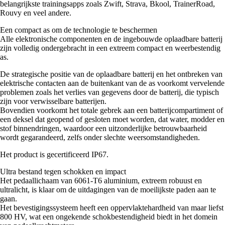
belangrijkste trainingsapps zoals Zwift, Strava, Bkool, TrainerRoad,
Rouvy en veel andere.
Een compact as om de technologie te beschermen
Alle elektronische componenten en de ingebouwde oplaadbare batterij
zijn volledig ondergebracht in een extreem compact en weerbestendig
as.
De strategische positie van de oplaadbare batterij en het ontbreken van
elektrische contacten aan de buitenkant van de as voorkomt vervelende
problemen zoals het verlies van gegevens door de batterij, die typisch
zijn voor verwisselbare batterijen.
Bovendien voorkomt het totale gebrek aan een batterijcompartiment of
een deksel dat geopend of gesloten moet worden, dat water, modder en
stof binnendringen, waardoor een uitzonderlijke betrouwbaarheid
wordt gegarandeerd, zelfs onder slechte weersomstandigheden.
Het product is gecertificeerd IP67.
Ultra bestand tegen schokken en impact
Het pedaallichaam van 6061-T6 aluminium, extreem robuust en
ultralicht, is klaar om de uitdagingen van de moeilijkste paden aan te
gaan.
Het bevestigingssysteem heeft een oppervlaktehardheid van maar liefst
800 HV, wat een ongekende schokbestendigheid biedt in het domein