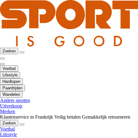
Zoeken
Voetbal
Lifestyle
Hardlopen
Paardrijden
Wandelen
Andere sporten
Uitverkoop
Merken
Klantenservice in Frankrijk
Veilig betalen
Gemakkelijk retourneren
Zoeken
Voetbal
Lifestyle