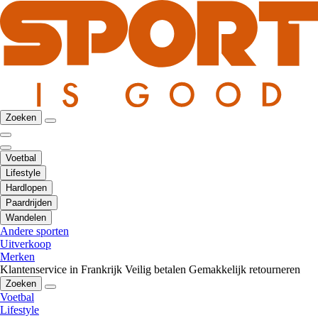
Zoeken
Voetbal
Lifestyle
Hardlopen
Paardrijden
Wandelen
Andere sporten
Uitverkoop
Merken
Klantenservice in Frankrijk
Veilig betalen
Gemakkelijk retourneren
Zoeken
Voetbal
Lifestyle