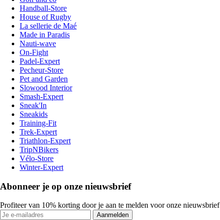
Handball-Store
House of Rugby
La sellerie de Maé
Made in Paradis
Nauti-wave
On-Fight
Padel-Expert
Pecheur-Store
Pet and Garden
Slowood Interior
Smash-Expert
Sneak'In
Sneakids
Training-Fit
Trek-Expert
Triathlon-Expert
TripNBikers
Vélo-Store
Winter-Expert
Abonneer je op onze nieuwsbrief
Profiteer van 10% korting door je aan te melden voor onze nieuwsbrief
Aanmelden