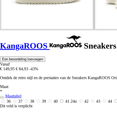
KangaROOS
Sneakers
Een beoordeling toevoegen
Vanaf
€ 149,95
€ 84,93
-43%
Ontdek de retro stijl en de prestaties van de Sneakers KangaROOS Origi
Maat
*
Maattabel
36
37
38
39
40
41
24u
42
43
44
Dit veld is verplicht