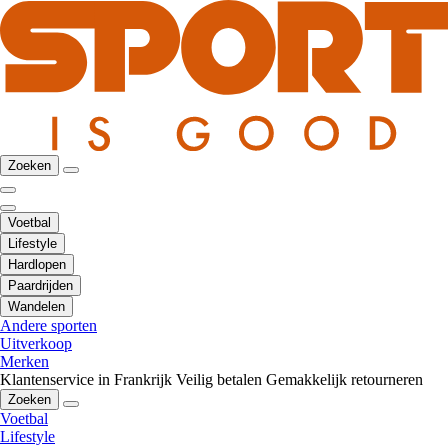
Zoeken
Voetbal
Lifestyle
Hardlopen
Paardrijden
Wandelen
Andere sporten
Uitverkoop
Merken
Klantenservice in Frankrijk
Veilig betalen
Gemakkelijk retourneren
Zoeken
Voetbal
Lifestyle