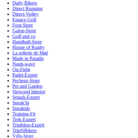
Daily Bikers
Direct Running
Direct-Volley
Espace Golf
Foot-Store
Galop-Store
Golf and co
Handball-Store
House of Rugby
La sellerie de Maé
Made in Paradis
Nauti-wave
On-Fight
Padel-Expert
Pecheur-Store
Pet and Garden
Slowood Interior
Smash-Expert
Sneak'In
Sneakids
Training-Fit
Trek-Expert
Triathlon-Expert
TripNBikers
Vélo-Store