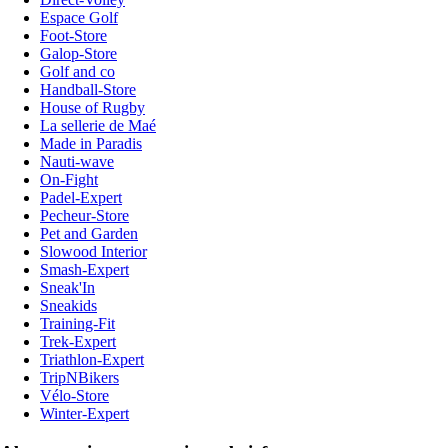
Espace Golf
Foot-Store
Galop-Store
Golf and co
Handball-Store
House of Rugby
La sellerie de Maé
Made in Paradis
Nauti-wave
On-Fight
Padel-Expert
Pecheur-Store
Pet and Garden
Slowood Interior
Smash-Expert
Sneak'In
Sneakids
Training-Fit
Trek-Expert
Triathlon-Expert
TripNBikers
Vélo-Store
Winter-Expert