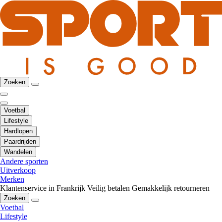
Zoeken
Voetbal
Lifestyle
Hardlopen
Paardrijden
Wandelen
Andere sporten
Uitverkoop
Merken
Klantenservice in Frankrijk
Veilig betalen
Gemakkelijk retourneren
Zoeken
Voetbal
Lifestyle