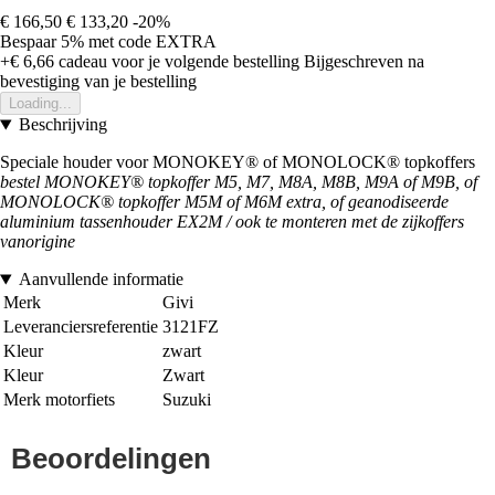
€ 166,50
€ 133,20
-20%
Bespaar 5%
met code
EXTRA
+€ 6,66
cadeau voor je volgende bestelling
Bijgeschreven na
bevestiging van je bestelling
Loading...
Beschrijving
Speciale houder voor MONOKEY® of MONOLOCK® topkoffers
bestel MONOKEY® topkoffer M5, M7, M8A, M8B, M9A of M9B, of
MONOLOCK® topkoffer M5M of M6M extra, of geanodiseerde
aluminium tassenhouder EX2M / ook te monteren met de zijkoffers
van
origine
Aanvullende informatie
Merk
Givi
Leveranciersreferentie
3121FZ
Kleur
zwart
Kleur
Zwart
Merk motorfiets
Suzuki