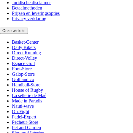
Juridische disclaimer
Betaalmethoden
Prijzen en leveringsopties
Privacy verklaring
Onze winkels
Basket-Center
Daily Bikers
Direct Running
Direct-Volley
Espace Golf
Foot-Store
Galop-Store
Golf and co
Handball-Store
House of Rugby
La sellerie de Maé
Made in Paradis
Nauti-wave
On-Fight
Padel-Expert
Pecheur-Store
Pet and Garden
Slowood Interior