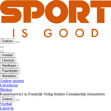
Zoeken
Voetbal
Lifestyle
Hardlopen
Paardrijden
Wandelen
Andere sporten
Uitverkoop
Merken
Klantenservice in Frankrijk
Veilig betalen
Gemakkelijk retourneren
Zoeken
Voetbal
Lifestyle