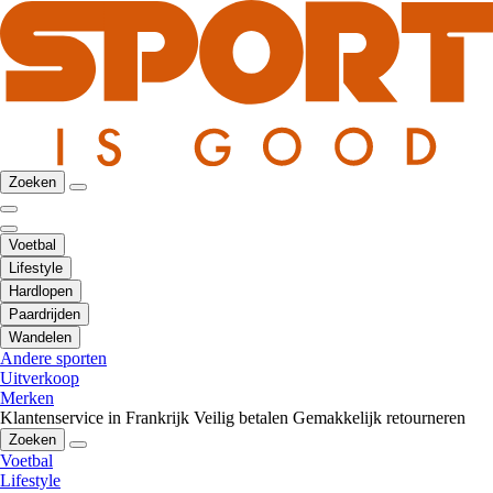
Zoeken
Voetbal
Lifestyle
Hardlopen
Paardrijden
Wandelen
Andere sporten
Uitverkoop
Merken
Klantenservice in Frankrijk
Veilig betalen
Gemakkelijk retourneren
Zoeken
Voetbal
Lifestyle