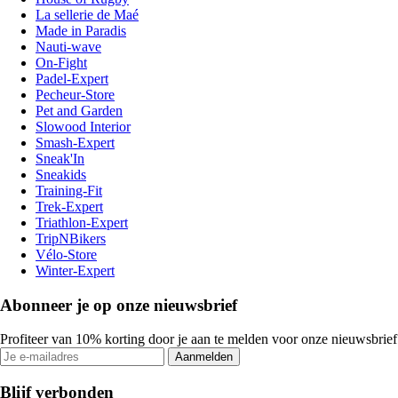
La sellerie de Maé
Made in Paradis
Nauti-wave
On-Fight
Padel-Expert
Pecheur-Store
Pet and Garden
Slowood Interior
Smash-Expert
Sneak'In
Sneakids
Training-Fit
Trek-Expert
Triathlon-Expert
TripNBikers
Vélo-Store
Winter-Expert
Abonneer je op onze nieuwsbrief
Profiteer van 10% korting door je aan te melden voor onze nieuwsbrief
Aanmelden
Blijf verbonden