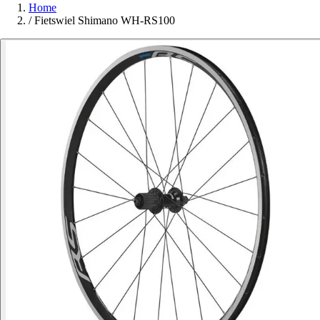
Home
/
Fietswiel Shimano WH-RS100