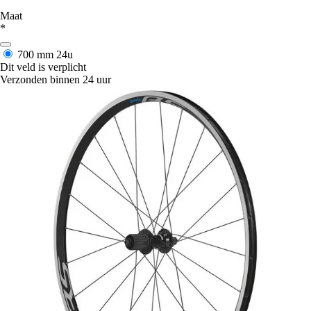
Maat
*
700 mm
24u
Dit veld is verplicht
Verzonden binnen 24 uur