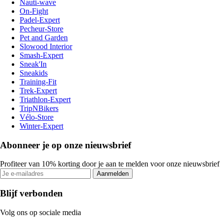
Nauti-wave
On-Fight
Padel-Expert
Pecheur-Store
Pet and Garden
Slowood Interior
Smash-Expert
Sneak'In
Sneakids
Training-Fit
Trek-Expert
Triathlon-Expert
TripNBikers
Vélo-Store
Winter-Expert
Abonneer je op onze nieuwsbrief
Profiteer van 10% korting door je aan te melden voor onze nieuwsbrief
Aanmelden
Blijf verbonden
Volg ons op sociale media