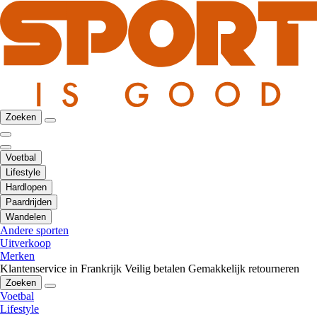
Zoeken
Voetbal
Lifestyle
Hardlopen
Paardrijden
Wandelen
Andere sporten
Uitverkoop
Merken
Klantenservice in Frankrijk
Veilig betalen
Gemakkelijk retourneren
Zoeken
Voetbal
Lifestyle