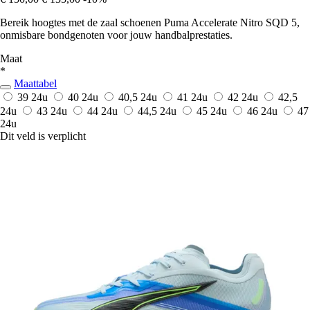
Bereik hoogtes met de zaal schoenen Puma Accelerate Nitro SQD 5,
onmisbare bondgenoten voor jouw handbalprestaties.
Maat
*
Maattabel
39
24u
40
24u
40,5
24u
41
24u
42
24u
42,5
24u
43
24u
44
24u
44,5
24u
45
24u
46
24u
47
24u
Dit veld is verplicht