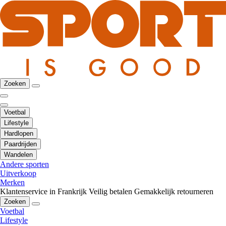
Zoeken
Voetbal
Lifestyle
Hardlopen
Paardrijden
Wandelen
Andere sporten
Uitverkoop
Merken
Klantenservice in Frankrijk
Veilig betalen
Gemakkelijk retourneren
Zoeken
Voetbal
Lifestyle