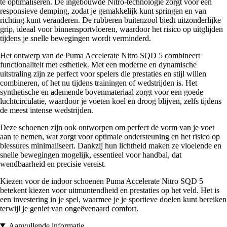
te optimaliseren. De ingebouwde Nitro-technologie zorgt voor een
responsieve demping, zodat je gemakkelijk kunt springen en van
richting kunt veranderen. De rubberen buitenzool biedt uitzonderlijke
grip, ideaal voor binnensportvloeren, waardoor het risico op uitglijden
tijdens je snelle bewegingen wordt verminderd.
Het ontwerp van de Puma Accelerate Nitro SQD 5 combineert
functionaliteit met esthetiek. Met een moderne en dynamische
uitstraling zijn ze perfect voor spelers die prestaties en stijl willen
combineren, of het nu tijdens trainingen of wedstrijden is. Het
synthetische en ademende bovenmateriaal zorgt voor een goede
luchtcirculatie, waardoor je voeten koel en droog blijven, zelfs tijdens
de meest intense wedstrijden.
Deze schoenen zijn ook ontworpen om perfect de vorm van je voet
aan te nemen, wat zorgt voor optimale ondersteuning en het risico op
blessures minimaliseert. Dankzij hun lichtheid maken ze vloeiende en
snelle bewegingen mogelijk, essentieel voor handbal, dat
wendbaarheid en precisie vereist.
Kiezen voor de indoor schoenen Puma Accelerate Nitro SQD 5
betekent kiezen voor uitmuntendheid en prestaties op het veld. Het is
een investering in je spel, waarmee je je sportieve doelen kunt bereiken
terwijl je geniet van ongeëvenaard comfort.
Aanvullende informatie