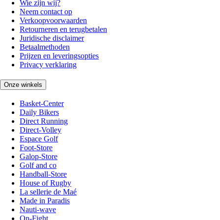
Wie zijn wij?
Neem contact op
Verkoopvoorwaarden
Retourneren en terugbetalen
Juridische disclaimer
Betaalmethoden
Prijzen en leveringsopties
Privacy verklaring
Onze winkels
Basket-Center
Daily Bikers
Direct Running
Direct-Volley
Espace Golf
Foot-Store
Galop-Store
Golf and co
Handball-Store
House of Rugby
La sellerie de Maé
Made in Paradis
Nauti-wave
On-Fight