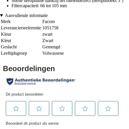
Snelle heropname dankzij het ratelendeffect (heropnhoeks 5°)
Filtercapaciteit: 66 tot 105 mm
Aanvullende informatie
Merk
Facom
Leveranciersreferentie
1051758
Kleur
zwart
Kleur
Zwart
Geslacht
Gemengd
Leeftijdsgroep
Volwassene