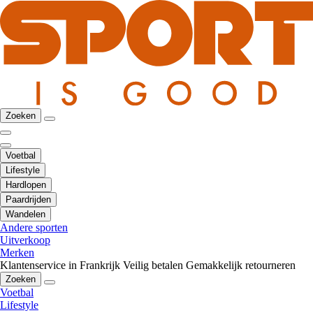
Zoeken
Voetbal
Lifestyle
Hardlopen
Paardrijden
Wandelen
Andere sporten
Uitverkoop
Merken
Klantenservice in Frankrijk
Veilig betalen
Gemakkelijk retourneren
Zoeken
Voetbal
Lifestyle