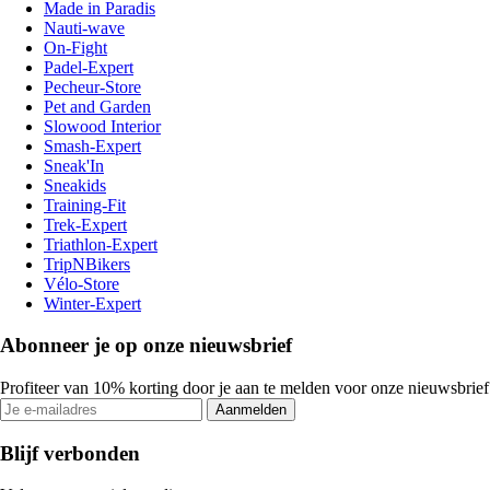
Made in Paradis
Nauti-wave
On-Fight
Padel-Expert
Pecheur-Store
Pet and Garden
Slowood Interior
Smash-Expert
Sneak'In
Sneakids
Training-Fit
Trek-Expert
Triathlon-Expert
TripNBikers
Vélo-Store
Winter-Expert
Abonneer je op onze nieuwsbrief
Profiteer van 10% korting door je aan te melden voor onze nieuwsbrief
Aanmelden
Blijf verbonden