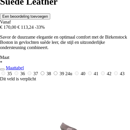
Suede Leather
Een beoordeling toevoegen
Vanaf
€ 170,00
€ 113,24
-33%
Savor de duurzame elegantie en optimaal comfort met de Birkenstock
Boston in gevlochten suède leer, die stijl en uitzonderlijke
ondersteuning combineert.
Maat
*
Maattabel
35
36
37
38
39
24u
40
41
42
43
Dit veld is verplicht