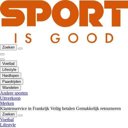
Zoeken
Voetbal
Lifestyle
Hardlopen
Paardrijden
Wandelen
Andere sporten
Uitverkoop
Merken
Klantenservice in Frankrijk
Veilig betalen
Gemakkelijk retourneren
Zoeken
Voetbal
Lifestyle