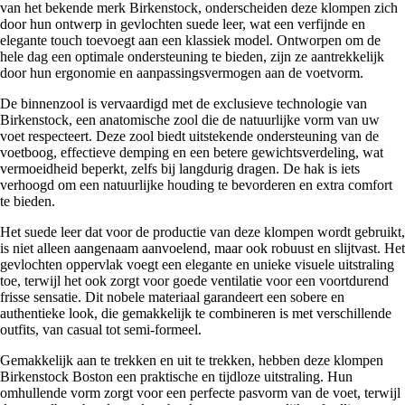
van het bekende merk Birkenstock, onderscheiden deze klompen zich
door hun ontwerp in gevlochten suede leer, wat een verfijnde en
elegante touch toevoegt aan een klassiek model. Ontworpen om de
hele dag een optimale ondersteuning te bieden, zijn ze aantrekkelijk
door hun ergonomie en aanpassingsvermogen aan de voetvorm.
De binnenzool is vervaardigd met de exclusieve technologie van
Birkenstock, een anatomische zool die de natuurlijke vorm van uw
voet respecteert. Deze zool biedt uitstekende ondersteuning van de
voetboog, effectieve demping en een betere gewichtsverdeling, wat
vermoeidheid beperkt, zelfs bij langdurig dragen. De hak is iets
verhoogd om een natuurlijke houding te bevorderen en extra comfort
te bieden.
Het suede leer dat voor de productie van deze klompen wordt gebruikt,
is niet alleen aangenaam aanvoelend, maar ook robuust en slijtvast. Het
gevlochten oppervlak voegt een elegante en unieke visuele uitstraling
toe, terwijl het ook zorgt voor goede ventilatie voor een voortdurend
frisse sensatie. Dit nobele materiaal garandeert een sobere en
authentieke look, die gemakkelijk te combineren is met verschillende
outfits, van casual tot semi-formeel.
Gemakkelijk aan te trekken en uit te trekken, hebben deze klompen
Birkenstock Boston een praktische en tijdloze uitstraling. Hun
omhullende vorm zorgt voor een perfecte pasvorm van de voet, terwijl