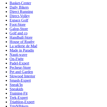
Basket-Center
Daily Bikers
Direct Running
Direct-Volley
Espace Golf
Foot-Store
Galop-Store
Golf and co
Handball-Store
House of Rugby
La sellerie de Maé
Made in Paradis
Nauti-wave
On-Fight
Padel-Expert
Pecheur-Store
Pet and Garden
Slowood Interior
Smash-Expert
Sneak'In
Sneakids
Training-Fit
Trek-Expert
Triathlon-Expert
TripNBikers