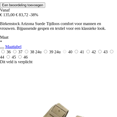
Een beoordeling toevoegen
Vanaf
€ 135,00
€ 83,72
-38%
Birkenstock Arizona Suede Tijdloos comfort voor mannen en
vrouwen. Bijpassende gespen en textiel voor een klassieke look.
Maat
*
Maattabel
36
37
38
24u
39
24u
40
41
42
43
44
45
46
Dit veld is verplicht