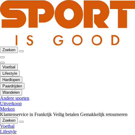
Zoeken
Voetbal
Lifestyle
Hardlopen
Paardrijden
Wandelen
Andere sporten
Uitverkoop
Merken
Klantenservice in Frankrijk
Veilig betalen
Gemakkelijk retourneren
Zoeken
Voetbal
Lifestyle