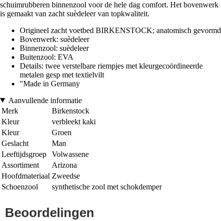
schuimrubberen binnenzool voor de hele dag comfort. Het bovenwerk
is gemaakt van zacht suèdeleer van topkwaliteit.
Origineel zacht voetbed BIRKENSTOCK; anatomisch gevormd
Bovenwerk: suèdeleer
Binnenzool: suèdeleer
Buitenzool: EVA
Details: twee verstelbare riempjes met kleurgecoördineerde
metalen gesp met textielvilt
"Made in Germany
Aanvullende informatie
Merk
Birkenstock
Kleur
verbleekt kaki
Kleur
Groen
Geslacht
Man
Leeftijdsgroep
Volwassene
Assortiment
Arizona
Hoofdmateriaal
Zweedse
Schoenzool
synthetische zool met schokdemper