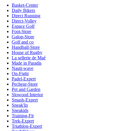
Basket-Center
Daily Bikers
Direct Running
Direct-Volley
Espace Golf
Foot-Store
Galop-Store
Golf and co
Handball-Store
House of Rugby
La sellerie de Maé
Made in Paradis
Nauti-wave
On-Fight
Padel-Expert
Pecheur-Store
Pet and Garden
Slowood Interior
Smash-Expert
Sneak'In
Sneakids
Training-Fit
Trek-Expert
Triathlon-Expert