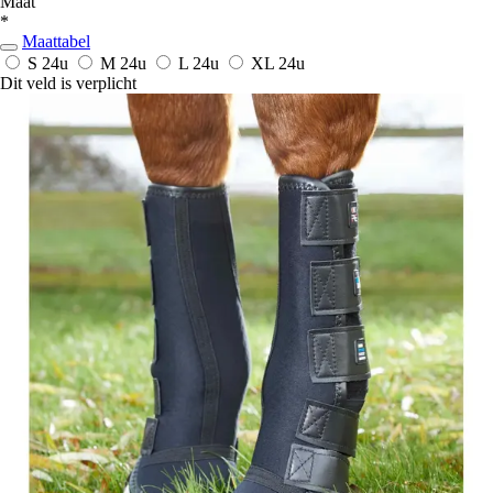
Maat
*
Maattabel
S
24u
M
24u
L
24u
XL
24u
Dit veld is verplicht