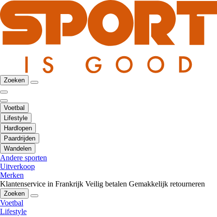
Zoeken
Voetbal
Lifestyle
Hardlopen
Paardrijden
Wandelen
Andere sporten
Uitverkoop
Merken
Klantenservice in Frankrijk
Veilig betalen
Gemakkelijk retourneren
Zoeken
Voetbal
Lifestyle