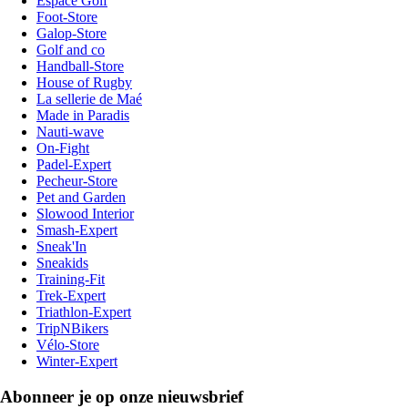
Espace Golf
Foot-Store
Galop-Store
Golf and co
Handball-Store
House of Rugby
La sellerie de Maé
Made in Paradis
Nauti-wave
On-Fight
Padel-Expert
Pecheur-Store
Pet and Garden
Slowood Interior
Smash-Expert
Sneak'In
Sneakids
Training-Fit
Trek-Expert
Triathlon-Expert
TripNBikers
Vélo-Store
Winter-Expert
Abonneer je op onze nieuwsbrief