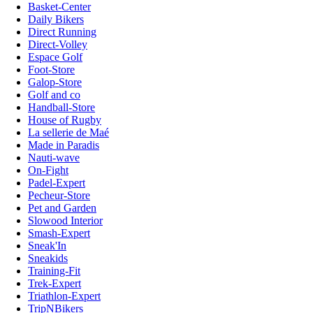
Basket-Center
Daily Bikers
Direct Running
Direct-Volley
Espace Golf
Foot-Store
Galop-Store
Golf and co
Handball-Store
House of Rugby
La sellerie de Maé
Made in Paradis
Nauti-wave
On-Fight
Padel-Expert
Pecheur-Store
Pet and Garden
Slowood Interior
Smash-Expert
Sneak'In
Sneakids
Training-Fit
Trek-Expert
Triathlon-Expert
TripNBikers