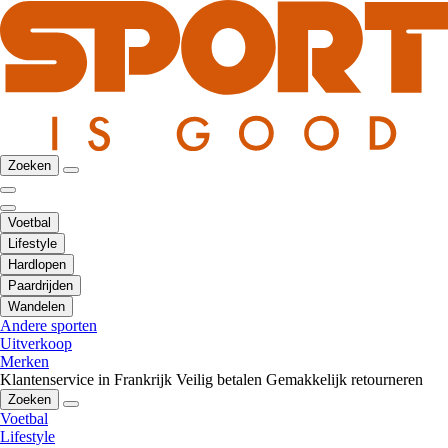
Zoeken
Voetbal
Lifestyle
Hardlopen
Paardrijden
Wandelen
Andere sporten
Uitverkoop
Merken
Klantenservice in Frankrijk
Veilig betalen
Gemakkelijk retourneren
Zoeken
Voetbal
Lifestyle