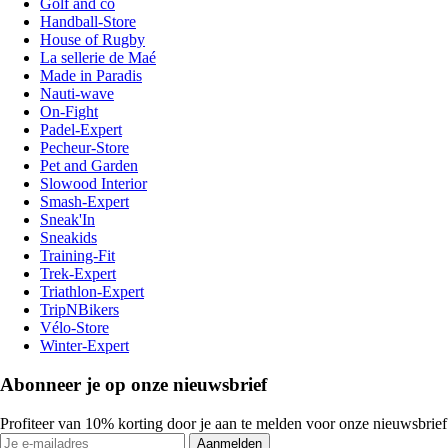
Golf and co
Handball-Store
House of Rugby
La sellerie de Maé
Made in Paradis
Nauti-wave
On-Fight
Padel-Expert
Pecheur-Store
Pet and Garden
Slowood Interior
Smash-Expert
Sneak'In
Sneakids
Training-Fit
Trek-Expert
Triathlon-Expert
TripNBikers
Vélo-Store
Winter-Expert
Abonneer je op onze nieuwsbrief
Profiteer van 10% korting door je aan te melden voor onze nieuwsbrief
Aanmelden