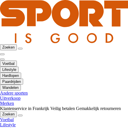
Zoeken
Voetbal
Lifestyle
Hardlopen
Paardrijden
Wandelen
Andere sporten
Uitverkoop
Merken
Klantenservice in Frankrijk
Veilig betalen
Gemakkelijk retourneren
Zoeken
Voetbal
Lifestyle